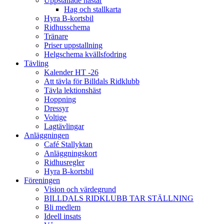
Uppstallade hästar
Hag och stallkarta
Hyra B-kortsbil
Ridhusschema
Tränare
Priser uppstallning
Helgschema kvällsfodring
Tävling
Kalender HT -26
Att tävla för Billdals Ridklubb
Tävla lektionshäst
Hoppning
Dressyr
Voltige
Lagtävlingar
Anläggningen
Café Stallyktan
Anläggningskort
Ridhusregler
Hyra B-kortsbil
Föreningen
Vision och värdegrund
BILLDALS RIDKLUBB TAR STÄLLNING
Bli medlem
Ideell insats