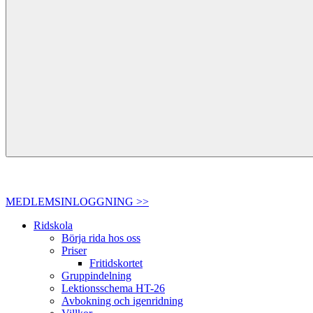
MEDLEMSINLOGGNING >>
Ridskola
Börja rida hos oss
Priser
Fritidskortet
Gruppindelning
Lektionsschema HT-26
Avbokning och igenridning