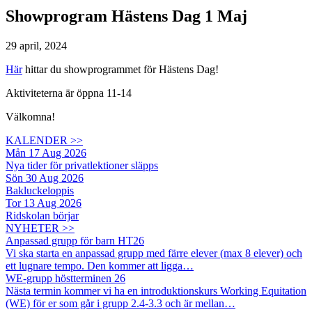
Showprogram Hästens Dag 1 Maj
29 april, 2024
Här
hittar du showprogrammet för Hästens Dag!
Aktiviteterna är öppna 11-14
Välkomna!
KALENDER >>
Mån 17 Aug 2026
Nya tider för privatlektioner släpps
Sön 30 Aug 2026
Bakluckeloppis
Tor 13 Aug 2026
Ridskolan börjar
NYHETER >>
Anpassad grupp för barn HT26
Vi ska starta en anpassad grupp med färre elever (max 8 elever) och
ett lugnare tempo. Den kommer att ligga…
WE-grupp höstterminen 26
Nästa termin kommer vi ha en introduktionskurs Working Equitation
(WE) för er som går i grupp 2.4-3.3 och är mellan…