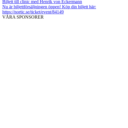
Biljett till clinic med Henrik von Eckermann
Nu är biljettförsäljningen öppen! Köp din biljett här:
https://nortic.se/ticket/event/84149
VÅRA SPONSORER