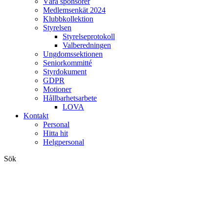
Våra sponsorer
Medlemsenkät 2024
Klubbkollektion
Styrelsen
Styrelseprotokoll
Valberedningen
Ungdomssektionen
Seniorkommitté
Styrdokument
GDPR
Motioner
Hållbarhetsarbete
LOVA
Kontakt
Personal
Hitta hit
Helgpersonal
Sök