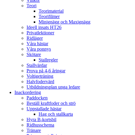
Villkor
Teori
Teorimaterial
Teorifilmer
Minignägg och Maxignägg
Ideell insats HT26
Privatlektioner
Ridläger
Våra hästar
Våra ponnys
Skötare
Stallregler
Stallvärdar
Prova på 4-6 åringar
Voltigeträning
Halvfodervärd
Utbildningsplan unga ledare
Inackordering
Paddocken
Beställ kraftfoder och strö
Uppstallade hästar
Hag och stallkarta
Hyra B-kortsbil
Ridhusschema
Tränare