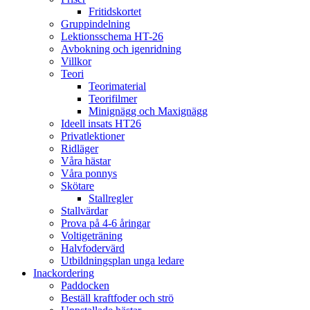
Fritidskortet
Gruppindelning
Lektionsschema HT-26
Avbokning och igenridning
Villkor
Teori
Teorimaterial
Teorifilmer
Minignägg och Maxignägg
Ideell insats HT26
Privatlektioner
Ridläger
Våra hästar
Våra ponnys
Skötare
Stallregler
Stallvärdar
Prova på 4-6 åringar
Voltigeträning
Halvfodervärd
Utbildningsplan unga ledare
Inackordering
Paddocken
Beställ kraftfoder och strö