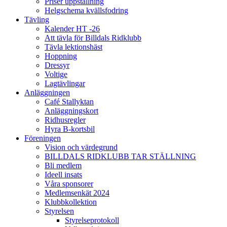
Priser uppstallning
Helgschema kvällsfodring
Tävling
Kalender HT -26
Att tävla för Billdals Ridklubb
Tävla lektionshäst
Hoppning
Dressyr
Voltige
Lagtävlingar
Anläggningen
Café Stallyktan
Anläggningskort
Ridhusregler
Hyra B-kortsbil
Föreningen
Vision och värdegrund
BILLDALS RIDKLUBB TAR STÄLLNING
Bli medlem
Ideell insats
Våra sponsorer
Medlemsenkät 2024
Klubbkollektion
Styrelsen
Styrelseprotokoll