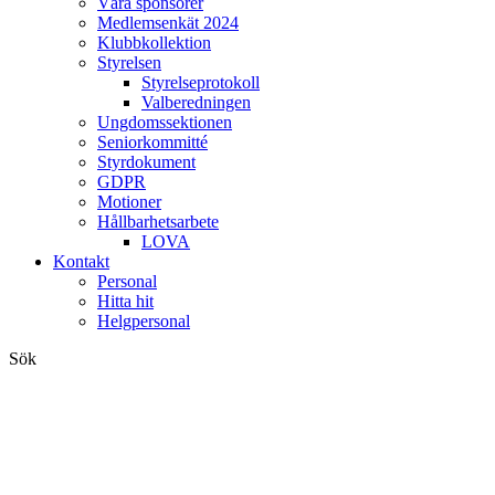
Våra sponsorer
Medlemsenkät 2024
Klubbkollektion
Styrelsen
Styrelseprotokoll
Valberedningen
Ungdomssektionen
Seniorkommitté
Styrdokument
GDPR
Motioner
Hållbarhetsarbete
LOVA
Kontakt
Personal
Hitta hit
Helgpersonal
Sök