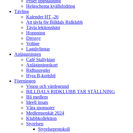
Priser uppstallning
Helgschema kvällsfodring
Tävling
Kalender HT -26
Att tävla för Billdals Ridklubb
Tävla lektionshäst
Hoppning
Dressyr
Voltige
Lagtävlingar
Anläggningen
Café Stallyktan
Anläggningskort
Ridhusregler
Hyra B-kortsbil
Föreningen
Vision och värdegrund
BILLDALS RIDKLUBB TAR STÄLLNING
Bli medlem
Ideell insats
Våra sponsorer
Medlemsenkät 2024
Klubbkollektion
Styrelsen
Styrelseprotokoll