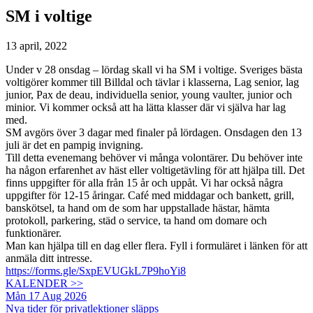
SM i voltige
13 april, 2022
Under v 28 onsdag – lördag skall vi ha SM i voltige. Sveriges bästa
voltigörer kommer till Billdal och tävlar i klasserna, Lag senior, lag
junior, Pax de deau, individuella senior, young vaulter, junior och
minior. Vi kommer också att ha lätta klasser där vi själva har lag
med.
SM avgörs över 3 dagar med finaler på lördagen. Onsdagen den 13
juli är det en pampig invigning.
Till detta evenemang behöver vi många volontärer. Du behöver inte
ha någon erfarenhet av häst eller voltigetävling för att hjälpa till. Det
finns uppgifter för alla från 15 år och uppåt. Vi har också några
uppgifter för 12-15 åringar. Café med middagar och bankett, grill,
banskötsel, ta hand om de som har uppstallade hästar, hämta
protokoll, parkering, städ o service, ta hand om domare och
funktionärer.
Man kan hjälpa till en dag eller flera. Fyll i formuläret i länken för att
anmäla ditt intresse.
https://forms.gle/
SxpEVUGkL7P9hoYi8
KALENDER >>
Mån 17 Aug 2026
Nya tider för privatlektioner släpps