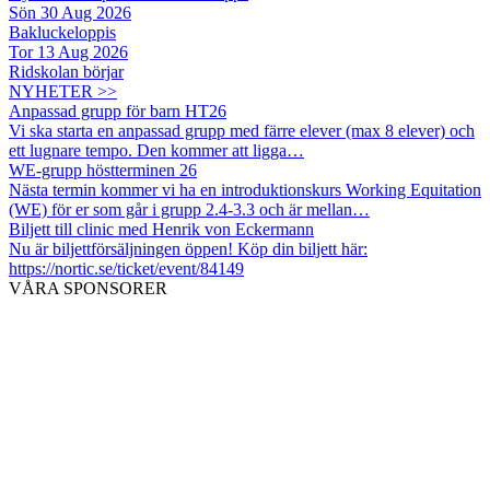
Sön 30 Aug 2026
Bakluckeloppis
Tor 13 Aug 2026
Ridskolan börjar
NYHETER >>
Anpassad grupp för barn HT26
Vi ska starta en anpassad grupp med färre elever (max 8 elever) och
ett lugnare tempo. Den kommer att ligga…
WE-grupp höstterminen 26
Nästa termin kommer vi ha en introduktionskurs Working Equitation
(WE) för er som går i grupp 2.4-3.3 och är mellan…
Biljett till clinic med Henrik von Eckermann
Nu är biljettförsäljningen öppen! Köp din biljett här:
https://nortic.se/ticket/event/84149
VÅRA SPONSORER