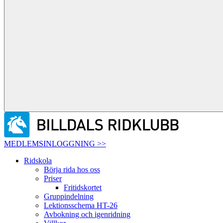
MEDLEMSINLOGGNING >>
Ridskola
Börja rida hos oss
Priser
Fritidskortet
Gruppindelning
Lektionsschema HT-26
Avbokning och igenridning