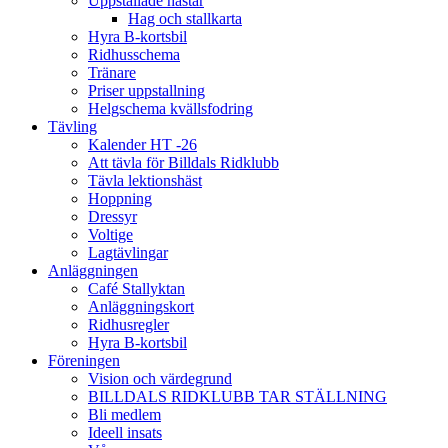
Uppstallade hästar
Hag och stallkarta
Hyra B-kortsbil
Ridhusschema
Tränare
Priser uppstallning
Helgschema kvällsfodring
Tävling
Kalender HT -26
Att tävla för Billdals Ridklubb
Tävla lektionshäst
Hoppning
Dressyr
Voltige
Lagtävlingar
Anläggningen
Café Stallyktan
Anläggningskort
Ridhusregler
Hyra B-kortsbil
Föreningen
Vision och värdegrund
BILLDALS RIDKLUBB TAR STÄLLNING
Bli medlem
Ideell insats