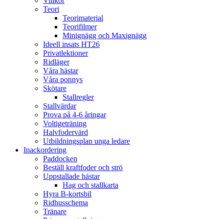
Villkor
Teori
Teorimaterial
Teorifilmer
Minignägg och Maxignägg
Ideell insats HT26
Privatlektioner
Ridläger
Våra hästar
Våra ponnys
Skötare
Stallregler
Stallvärdar
Prova på 4-6 åringar
Voltigeträning
Halvfodervärd
Utbildningsplan unga ledare
Inackordering
Paddocken
Beställ kraftfoder och strö
Uppstallade hästar
Hag och stallkarta
Hyra B-kortsbil
Ridhusschema
Tränare