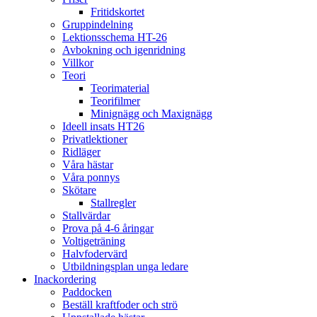
Fritidskortet
Gruppindelning
Lektionsschema HT-26
Avbokning och igenridning
Villkor
Teori
Teorimaterial
Teorifilmer
Minignägg och Maxignägg
Ideell insats HT26
Privatlektioner
Ridläger
Våra hästar
Våra ponnys
Skötare
Stallregler
Stallvärdar
Prova på 4-6 åringar
Voltigeträning
Halvfodervärd
Utbildningsplan unga ledare
Inackordering
Paddocken
Beställ kraftfoder och strö