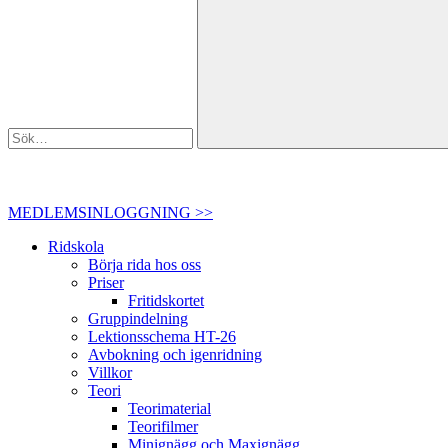
MEDLEMSINLOGGNING >>
Ridskola
Börja rida hos oss
Priser
Fritidskortet
Gruppindelning
Lektionsschema HT-26
Avbokning och igenridning
Villkor
Teori
Teorimaterial
Teorifilmer
Minignägg och Maxignägg