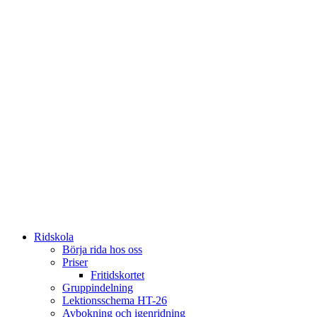
Ridskola
Börja rida hos oss
Priser
Fritidskortet
Gruppindelning
Lektionsschema HT-26
Avbokning och igenridning