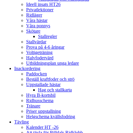
Ideell insats HT26
Privatlektioner
Ridläger
Våra hästar
Våra ponnys
Skötare
Stallregler
Stallvärdar
Prova på 4-6 åringar
Voltigeträning
Halvfodervärd
Utbildningsplan unga ledare
Inackordering
Paddocken
Beställ kraftfoder och strö
Uppstallade hästar
Hag och stallkarta
Hyra B-kortsbil
Ridhusschema
Tränare
Priser uppstallning
Helgschema kvällsfodring
Tävling
Kalender HT -26
Att tävla för Billdals Ridklubb