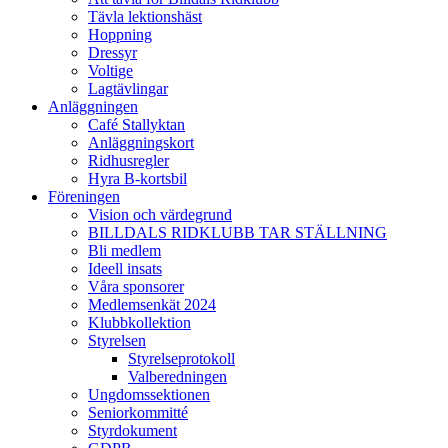
Tävla lektionshäst
Hoppning
Dressyr
Voltige
Lagtävlingar
Anläggningen
Café Stallyktan
Anläggningskort
Ridhusregler
Hyra B-kortsbil
Föreningen
Vision och värdegrund
BILLDALS RIDKLUBB TAR STÄLLNING
Bli medlem
Ideell insats
Våra sponsorer
Medlemsenkät 2024
Klubbkollektion
Styrelsen
Styrelseprotokoll
Valberedningen
Ungdomssektionen
Seniorkommitté
Styrdokument