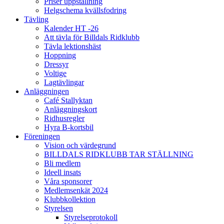
Priser uppstallning
Helgschema kvällsfodring
Tävling
Kalender HT -26
Att tävla för Billdals Ridklubb
Tävla lektionshäst
Hoppning
Dressyr
Voltige
Lagtävlingar
Anläggningen
Café Stallyktan
Anläggningskort
Ridhusregler
Hyra B-kortsbil
Föreningen
Vision och värdegrund
BILLDALS RIDKLUBB TAR STÄLLNING
Bli medlem
Ideell insats
Våra sponsorer
Medlemsenkät 2024
Klubbkollektion
Styrelsen
Styrelseprotokoll