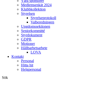
Våra sponsorer
Medlemsenkät 2024
Klubbkollektion
Styrelsen
Styrelseprotokoll
Valberedningen
Ungdomssektionen
Seniorkommitté
Styrdokument
GDPR
Motioner
Hållbarhetsarbete
LOVA
Kontakt
Personal
Hitta hit
Helgpersonal
Sök