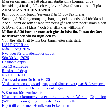
Man ser om man har fått plats när startlistorna kommer ut på
hemsidan på fredag 9/2 och vi gör vårt bästa för att alla ska få plats.
ANMÄLAN ÄR BINDANDE.
Pris: 380 kr inkl lunch (serveras från 11.30) Faktureras
Samling 8.30 för genomgång, bangång och teoretisk del för klass 1,
2 och 3 samt de som är med för första gången som rider i klass 4 och
5. (Även övriga i klass 4 och 5 är självklart välkomna)
Mellan 8-8.30 borstar man och gör sin häst fin. Innan det äter
de frukost och vill ha lugn och ro.
Vi hjälps alla åt att bygga bort banan efter sista start.
KALENDER >>
Mån 17 Aug 2026
Nya tider för privatlektioner släpps
Sön 30 Aug 2026
Bakluckeloppis
Tor 13 Aug 2026
Ridskolan börjar
NYHETER >>
Anpassad grupp för barn HT26
Vi ska starta en anpassad grupp med färre elever (max 8 elever) och
ett lugnare tempo. Den kommer att ligga…
WE-grupp höstterminen 26
Nästa termin kommer vi ha en introduktionskurs Working Equitation
(WE) för er som går i grupp 2.4-3.3 och är mellan…
Biljett till clinic med Henrik von Eckermann