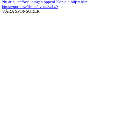
Nu är biljettförsäljningen öppen! Köp din biljett här:
https://nortic.se/ticket/event/84149
VÅRA SPONSORER