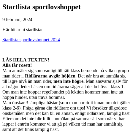
Startlista sportlovshoppet
9 februari, 2024
Här hittar ni startlistan
Startlista sportlovshoppet 2024
LÄS HELA TEXTEN!
Alla får rosett!
Man anmäler sig som vanligt till rätt klass beroende på vilken grupp
man rider i.
Ridlärarna avgör höjden.
Det går bra att anmäla sig
till lägre nivå än man rider,
men inte högre.
Man ansvarar själv för
att någon leder hästen om ridlärarna säger att det behövs i klass 1.
Om man inte hoppar regelbundet på lektion kommer man inte att
hoppa hinder, utan trava bommar.
Man önskar 3 lämpliga hästar (som man har ridit innan om det gäller
klass 2-6). Fråga gärna din ridlärare om tips! Vi försöker tillgodose
önskemålen men det kan bli en annan, enligt ridläraren, lämplig häst.
Eftersom det inte blir fullt i anmälan på samma sätt som när vi har
lappar i entrén kommer vi att gå på vilken tid man har anmält sig
samt att det finns lämplig häst.