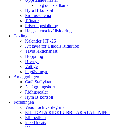
Uppstallade hästar
Hag och stallkarta
Hyra B-kortsbil
Ridhusschema
Tränare
Priser uppstallning
Helgschema kvällsfodring
Tävling
Kalender HT -26
Att tävla för Billdals Ridklubb
Tävla lektionshäst
Hoppning
Dressyr
Voltige
Lagtävlingar
Anläggningen
Café Stallyktan
Anläggningskort
Ridhusregler
Hyra B-kortsbil
Föreningen
Vision och värdegrund
BILLDALS RIDKLUBB TAR STÄLLNING
Bli medlem
Ideell insats