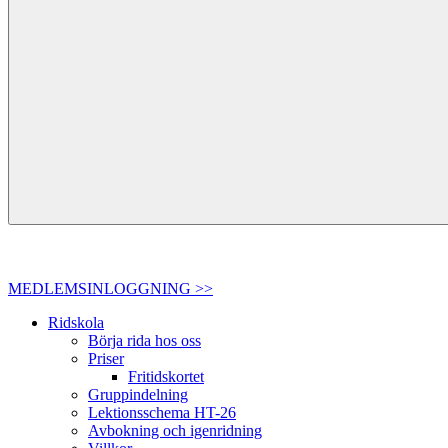
MEDLEMSINLOGGNING >>
Ridskola
Börja rida hos oss
Priser
Fritidskortet
Gruppindelning
Lektionsschema HT-26
Avbokning och igenridning