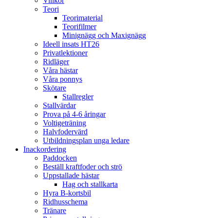
Villkor
Teori
Teorimaterial
Teorifilmer
Minignägg och Maxignägg
Ideell insats HT26
Privatlektioner
Ridläger
Våra hästar
Våra ponnys
Skötare
Stallregler
Stallvärdar
Prova på 4-6 åringar
Voltigeträning
Halvfodervärd
Utbildningsplan unga ledare
Inackordering
Paddocken
Beställ kraftfoder och strö
Uppstallade hästar
Hag och stallkarta
Hyra B-kortsbil
Ridhusschema
Tränare