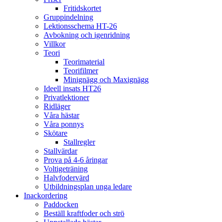
Fritidskortet
Gruppindelning
Lektionsschema HT-26
Avbokning och igenridning
Villkor
Teori
Teorimaterial
Teorifilmer
Minignägg och Maxignägg
Ideell insats HT26
Privatlektioner
Ridläger
Våra hästar
Våra ponnys
Skötare
Stallregler
Stallvärdar
Prova på 4-6 åringar
Voltigeträning
Halvfodervärd
Utbildningsplan unga ledare
Inackordering
Paddocken
Beställ kraftfoder och strö