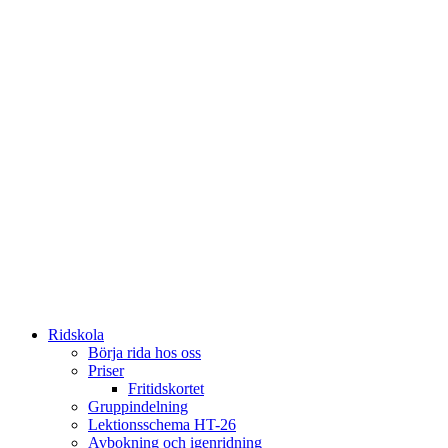
Ridskola
Börja rida hos oss
Priser
Fritidskortet
Gruppindelning
Lektionsschema HT-26
Avbokning och igenridning