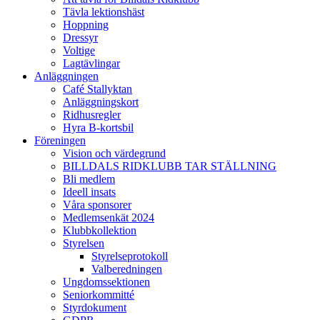
Tävla lektionshäst
Hoppning
Dressyr
Voltige
Lagtävlingar
Anläggningen
Café Stallyktan
Anläggningskort
Ridhusregler
Hyra B-kortsbil
Föreningen
Vision och värdegrund
BILLDALS RIDKLUBB TAR STÄLLNING
Bli medlem
Ideell insats
Våra sponsorer
Medlemsenkät 2024
Klubbkollektion
Styrelsen
Styrelseprotokoll
Valberedningen
Ungdomssektionen
Seniorkommitté
Styrdokument