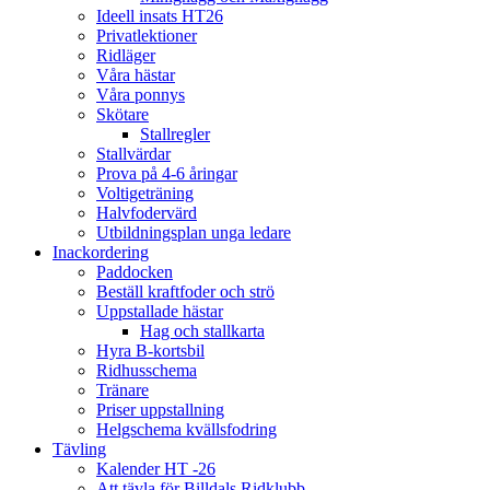
Ideell insats HT26
Privatlektioner
Ridläger
Våra hästar
Våra ponnys
Skötare
Stallregler
Stallvärdar
Prova på 4-6 åringar
Voltigeträning
Halvfodervärd
Utbildningsplan unga ledare
Inackordering
Paddocken
Beställ kraftfoder och strö
Uppstallade hästar
Hag och stallkarta
Hyra B-kortsbil
Ridhusschema
Tränare
Priser uppstallning
Helgschema kvällsfodring
Tävling
Kalender HT -26
Att tävla för Billdals Ridklubb