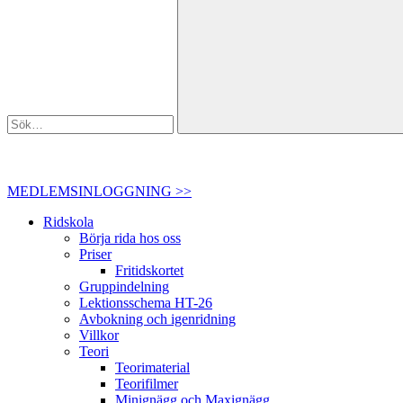
MEDLEMSINLOGGNING >>
Ridskola
Börja rida hos oss
Priser
Fritidskortet
Gruppindelning
Lektionsschema HT-26
Avbokning och igenridning
Villkor
Teori
Teorimaterial
Teorifilmer
Minignägg och Maxignägg