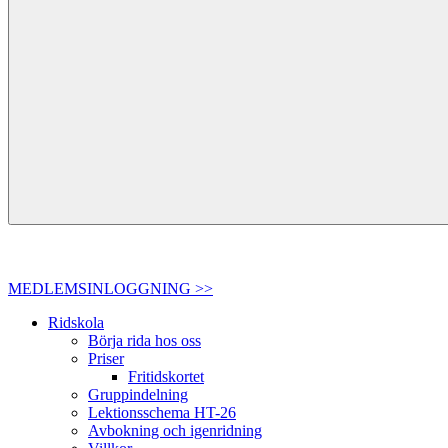
MEDLEMSINLOGGNING >>
Ridskola
Börja rida hos oss
Priser
Fritidskortet
Gruppindelning
Lektionsschema HT-26
Avbokning och igenridning