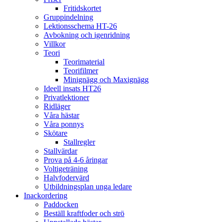
Fritidskortet
Gruppindelning
Lektionsschema HT-26
Avbokning och igenridning
Villkor
Teori
Teorimaterial
Teorifilmer
Minignägg och Maxignägg
Ideell insats HT26
Privatlektioner
Ridläger
Våra hästar
Våra ponnys
Skötare
Stallregler
Stallvärdar
Prova på 4-6 åringar
Voltigeträning
Halvfodervärd
Utbildningsplan unga ledare
Inackordering
Paddocken
Beställ kraftfoder och strö