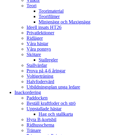
Villkor
Teori
Teorimaterial
Teorifilmer
Minignägg och Maxignägg
Ideell insats HT26
Privatlektioner
Ridläger
Våra hästar
Våra ponnys
Skötare
Stallregler
Stallvärdar
Prova på 4-6 åringar
Voltigeträning
Halvfodervärd
Utbildningsplan unga ledare
Inackordering
Paddocken
Beställ kraftfoder och strö
Uppstallade hästar
Hag och stallkarta
Hyra B-kortsbil
Ridhusschema
Tränare