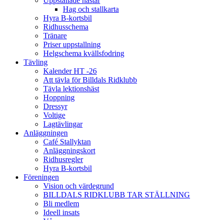
Uppstallade hästar
Hag och stallkarta
Hyra B-kortsbil
Ridhusschema
Tränare
Priser uppstallning
Helgschema kvällsfodring
Tävling
Kalender HT -26
Att tävla för Billdals Ridklubb
Tävla lektionshäst
Hoppning
Dressyr
Voltige
Lagtävlingar
Anläggningen
Café Stallyktan
Anläggningskort
Ridhusregler
Hyra B-kortsbil
Föreningen
Vision och värdegrund
BILLDALS RIDKLUBB TAR STÄLLNING
Bli medlem
Ideell insats