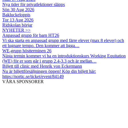
Nya tider för privatlektioner släpps
Sön 30 Aug 2026
Bakluckeloppis
Tor 13 Aug 2026
Ridskolan börjar
NYHETER >>
Anpassad grupp för barn HT26
Vi ska starta en anpassad grupp med färre elever (max 8 elever) och
ett lugnare tempo. Den kommer att ligga…
WE-grupp höstterminen 26
Nästa termin kommer vi ha en introduktionskurs Working Equitation
(WE) för er som går i grupp 2.4-3.3 och är mellan…
Biljett till clinic med Henrik von Eckermann
Nu är biljettförsäljningen öppen! Köp din biljett här:
https://nortic.se/ticket/event/84149
VÅRA SPONSORER