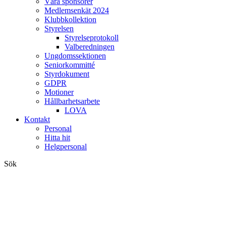
Våra sponsorer
Medlemsenkät 2024
Klubbkollektion
Styrelsen
Styrelseprotokoll
Valberedningen
Ungdomssektionen
Seniorkommitté
Styrdokument
GDPR
Motioner
Hållbarhetsarbete
LOVA
Kontakt
Personal
Hitta hit
Helgpersonal
Sök