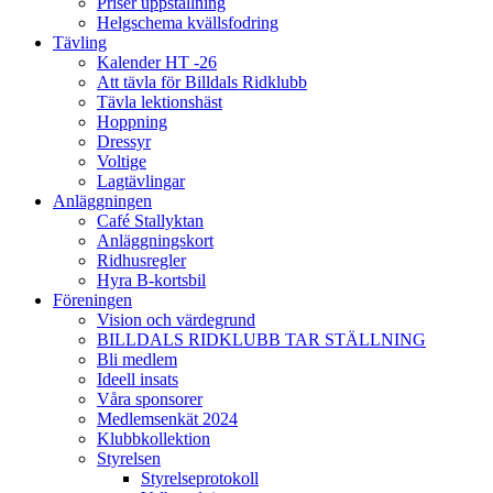
Priser uppstallning
Helgschema kvällsfodring
Tävling
Kalender HT -26
Att tävla för Billdals Ridklubb
Tävla lektionshäst
Hoppning
Dressyr
Voltige
Lagtävlingar
Anläggningen
Café Stallyktan
Anläggningskort
Ridhusregler
Hyra B-kortsbil
Föreningen
Vision och värdegrund
BILLDALS RIDKLUBB TAR STÄLLNING
Bli medlem
Ideell insats
Våra sponsorer
Medlemsenkät 2024
Klubbkollektion
Styrelsen
Styrelseprotokoll