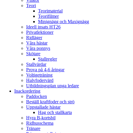
Villkor
Teori
Teorimaterial
Teorifilmer
Minignägg och Maxignägg
Ideell insats HT26
Privatlektioner
Ridläger
Våra hästar
Våra ponnys
Skötare
Stallregler
Stallvärdar
Prova på 4-6 åringar
Voltigeträning
Halvfodervärd
Utbildningsplan unga ledare
Inackordering
Paddocken
Beställ kraftfoder och strö
Uppstallade hästar
Hag och stallkarta
Hyra B-kortsbil
Ridhusschema
Tränare