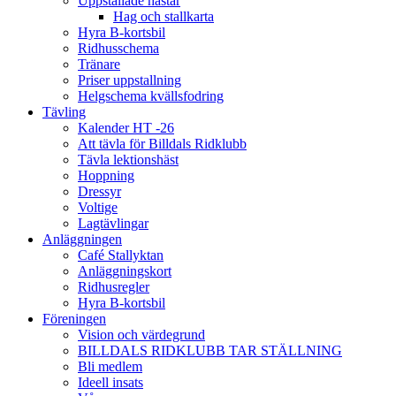
Uppstallade hästar
Hag och stallkarta
Hyra B-kortsbil
Ridhusschema
Tränare
Priser uppstallning
Helgschema kvällsfodring
Tävling
Kalender HT -26
Att tävla för Billdals Ridklubb
Tävla lektionshäst
Hoppning
Dressyr
Voltige
Lagtävlingar
Anläggningen
Café Stallyktan
Anläggningskort
Ridhusregler
Hyra B-kortsbil
Föreningen
Vision och värdegrund
BILLDALS RIDKLUBB TAR STÄLLNING
Bli medlem
Ideell insats