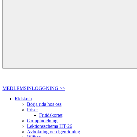
MEDLEMSINLOGGNING >>
Ridskola
Börja rida hos oss
Priser
Fritidskortet
Gruppindelning
Lektionsschema HT-26
Avbokning och igenridning