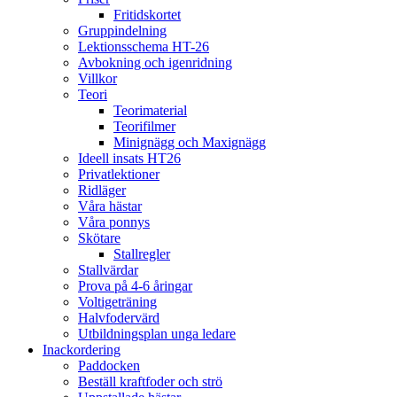
Fritidskortet
Gruppindelning
Lektionsschema HT-26
Avbokning och igenridning
Villkor
Teori
Teorimaterial
Teorifilmer
Minignägg och Maxignägg
Ideell insats HT26
Privatlektioner
Ridläger
Våra hästar
Våra ponnys
Skötare
Stallregler
Stallvärdar
Prova på 4-6 åringar
Voltigeträning
Halvfodervärd
Utbildningsplan unga ledare
Inackordering
Paddocken
Beställ kraftfoder och strö