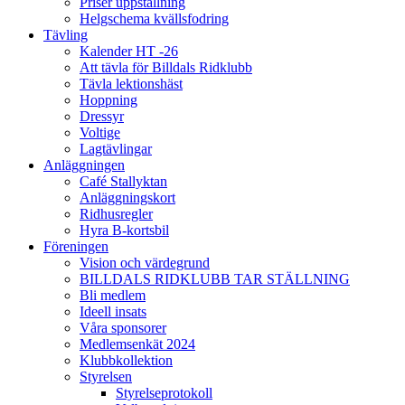
Priser uppstallning
Helgschema kvällsfodring
Tävling
Kalender HT -26
Att tävla för Billdals Ridklubb
Tävla lektionshäst
Hoppning
Dressyr
Voltige
Lagtävlingar
Anläggningen
Café Stallyktan
Anläggningskort
Ridhusregler
Hyra B-kortsbil
Föreningen
Vision och värdegrund
BILLDALS RIDKLUBB TAR STÄLLNING
Bli medlem
Ideell insats
Våra sponsorer
Medlemsenkät 2024
Klubbkollektion
Styrelsen
Styrelseprotokoll