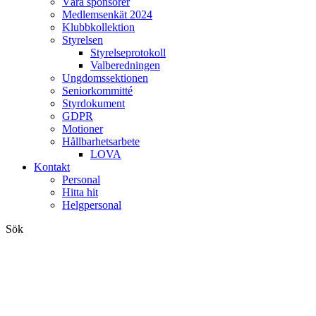
Våra sponsorer
Medlemsenkät 2024
Klubbkollektion
Styrelsen
Styrelseprotokoll
Valberedningen
Ungdomssektionen
Seniorkommitté
Styrdokument
GDPR
Motioner
Hållbarhetsarbete
LOVA
Kontakt
Personal
Hitta hit
Helgpersonal
Sök