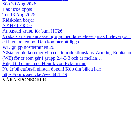
Sön 30 Aug 2026
Bakluckeloppis
Tor 13 Aug 2026
Ridskolan börjar
NYHETER >>
Anpassad grupp för barn HT26
Vi ska starta en anpassad grupp med färre elever (max 8 elever) och
ett lugnare tempo. Den kommer att ligga…
WE-grupp höstterminen 26
Nästa termin kommer vi ha en introduktionskurs Working Equitation
(WE) för er som går i grupp 2.4-3.3 och är mellan…
Biljett till clinic med Henrik von Eckermann
Nu är biljettförsäljningen öppen! Köp din biljett här:
https://nortic.se/ticket/event/84149
VÅRA SPONSORER