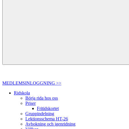
MEDLEMSINLOGGNING >>
Ridskola
Börja rida hos oss
Priser
Fritidskortet
Gruppindelning
Lektionsschema HT-26
Avbokning och igenridning