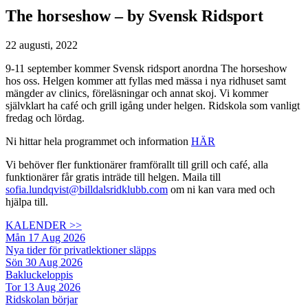
The horseshow – by Svensk Ridsport
22 augusti, 2022
9-11 september kommer Svensk ridsport anordna The horseshow
hos oss. Helgen kommer att fyllas med mässa i nya ridhuset samt
mängder av clinics, föreläsningar och annat skoj. Vi kommer
självklart ha café och grill igång under helgen. Ridskola som vanligt
fredag och lördag.
Ni hittar hela programmet och information
HÄR
Vi behöver fler funktionärer framförallt till grill och café, alla
funktionärer får gratis inträde till helgen. Maila till
sofia.lundqvist@billdalsridklubb.com
om ni kan vara med och
hjälpa till.
KALENDER >>
Mån 17 Aug 2026
Nya tider för privatlektioner släpps
Sön 30 Aug 2026
Bakluckeloppis
Tor 13 Aug 2026
Ridskolan börjar