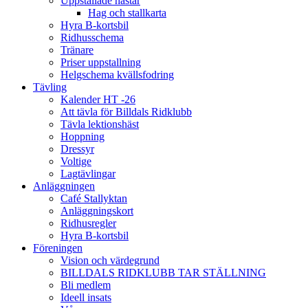
Uppstallade hästar
Hag och stallkarta
Hyra B-kortsbil
Ridhusschema
Tränare
Priser uppstallning
Helgschema kvällsfodring
Tävling
Kalender HT -26
Att tävla för Billdals Ridklubb
Tävla lektionshäst
Hoppning
Dressyr
Voltige
Lagtävlingar
Anläggningen
Café Stallyktan
Anläggningskort
Ridhusregler
Hyra B-kortsbil
Föreningen
Vision och värdegrund
BILLDALS RIDKLUBB TAR STÄLLNING
Bli medlem
Ideell insats