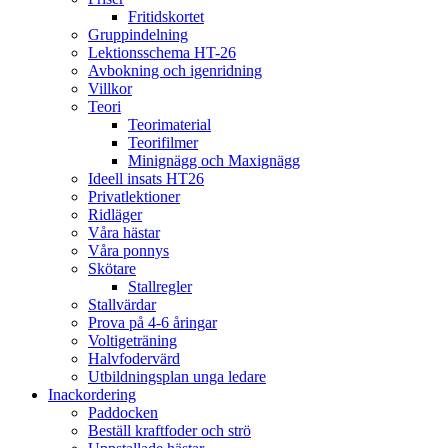
Fritidskortet
Gruppindelning
Lektionsschema HT-26
Avbokning och igenridning
Villkor
Teori
Teorimaterial
Teorifilmer
Minignägg och Maxignägg
Ideell insats HT26
Privatlektioner
Ridläger
Våra hästar
Våra ponnys
Skötare
Stallregler
Stallvärdar
Prova på 4-6 åringar
Voltigeträning
Halvfodervärd
Utbildningsplan unga ledare
Inackordering
Paddocken
Beställ kraftfoder och strö