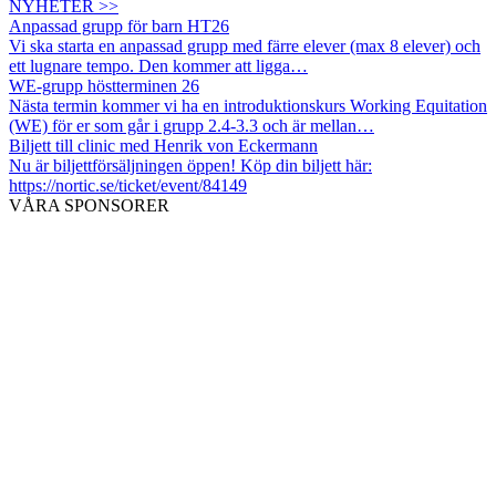
NYHETER >>
Anpassad grupp för barn HT26
Vi ska starta en anpassad grupp med färre elever (max 8 elever) och
ett lugnare tempo. Den kommer att ligga…
WE-grupp höstterminen 26
Nästa termin kommer vi ha en introduktionskurs Working Equitation
(WE) för er som går i grupp 2.4-3.3 och är mellan…
Biljett till clinic med Henrik von Eckermann
Nu är biljettförsäljningen öppen! Köp din biljett här:
https://nortic.se/ticket/event/84149
VÅRA SPONSORER