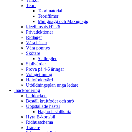
Villkor
Teori
Teorimaterial
Teorifilmer
Minignägg och Maxignägg
Ideell insats HT26
Privatlektioner
Ridläger
Våra hästar
Våra ponnys
Skötare
Stallregler
Stallvärdar
Prova på 4-6 åringar
Voltigeträning
Halvfodervärd
Utbildningsplan unga ledare
Inackordering
Paddocken
Beställ kraftfoder och strö
Uppstallade hästar
Hag och stallkarta
Hyra B-kortsbil
Ridhusschema
Tränare