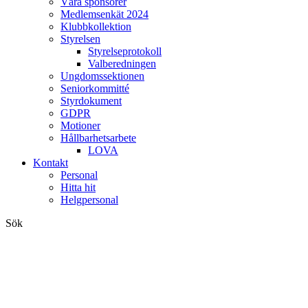
Våra sponsorer
Medlemsenkät 2024
Klubbkollektion
Styrelsen
Styrelseprotokoll
Valberedningen
Ungdomssektionen
Seniorkommitté
Styrdokument
GDPR
Motioner
Hållbarhetsarbete
LOVA
Kontakt
Personal
Hitta hit
Helgpersonal
Sök