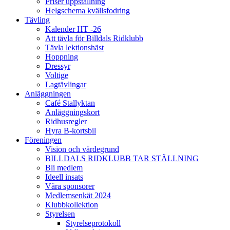
Priser uppstallning
Helgschema kvällsfodring
Tävling
Kalender HT -26
Att tävla för Billdals Ridklubb
Tävla lektionshäst
Hoppning
Dressyr
Voltige
Lagtävlingar
Anläggningen
Café Stallyktan
Anläggningskort
Ridhusregler
Hyra B-kortsbil
Föreningen
Vision och värdegrund
BILLDALS RIDKLUBB TAR STÄLLNING
Bli medlem
Ideell insats
Våra sponsorer
Medlemsenkät 2024
Klubbkollektion
Styrelsen
Styrelseprotokoll