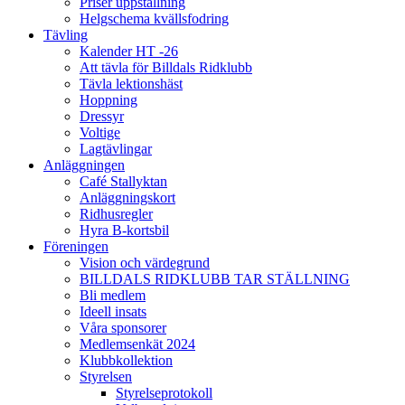
Priser uppstallning
Helgschema kvällsfodring
Tävling
Kalender HT -26
Att tävla för Billdals Ridklubb
Tävla lektionshäst
Hoppning
Dressyr
Voltige
Lagtävlingar
Anläggningen
Café Stallyktan
Anläggningskort
Ridhusregler
Hyra B-kortsbil
Föreningen
Vision och värdegrund
BILLDALS RIDKLUBB TAR STÄLLNING
Bli medlem
Ideell insats
Våra sponsorer
Medlemsenkät 2024
Klubbkollektion
Styrelsen
Styrelseprotokoll