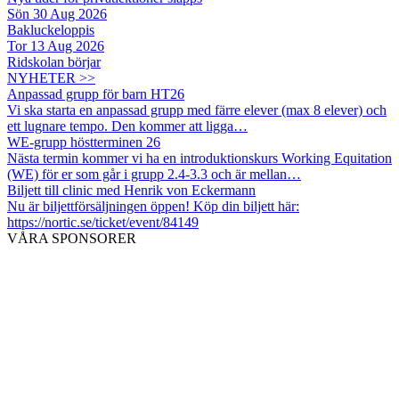
Sön 30 Aug 2026
Bakluckeloppis
Tor 13 Aug 2026
Ridskolan börjar
NYHETER >>
Anpassad grupp för barn HT26
Vi ska starta en anpassad grupp med färre elever (max 8 elever) och
ett lugnare tempo. Den kommer att ligga…
WE-grupp höstterminen 26
Nästa termin kommer vi ha en introduktionskurs Working Equitation
(WE) för er som går i grupp 2.4-3.3 och är mellan…
Biljett till clinic med Henrik von Eckermann
Nu är biljettförsäljningen öppen! Köp din biljett här:
https://nortic.se/ticket/event/84149
VÅRA SPONSORER