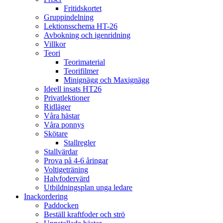
Fritidskortet
Gruppindelning
Lektionsschema HT-26
Avbokning och igenridning
Villkor
Teori
Teorimaterial
Teorifilmer
Minignägg och Maxignägg
Ideell insats HT26
Privatlektioner
Ridläger
Våra hästar
Våra ponnys
Skötare
Stallregler
Stallvärdar
Prova på 4-6 åringar
Voltigeträning
Halvfodervärd
Utbildningsplan unga ledare
Inackordering
Paddocken
Beställ kraftfoder och strö