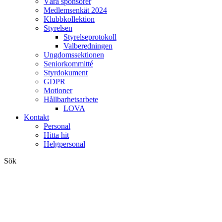
Våra sponsorer
Medlemsenkät 2024
Klubbkollektion
Styrelsen
Styrelseprotokoll
Valberedningen
Ungdomssektionen
Seniorkommitté
Styrdokument
GDPR
Motioner
Hållbarhetsarbete
LOVA
Kontakt
Personal
Hitta hit
Helgpersonal
Sök