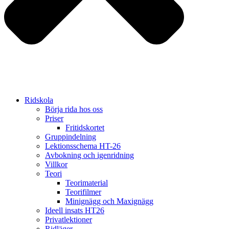
Ridskola
Börja rida hos oss
Priser
Fritidskortet
Gruppindelning
Lektionsschema HT-26
Avbokning och igenridning
Villkor
Teori
Teorimaterial
Teorifilmer
Minignägg och Maxignägg
Ideell insats HT26
Privatlektioner
Ridläger