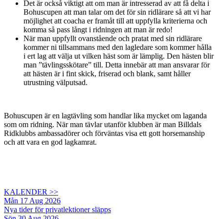
Det är också viktigt att om man är intresserad av att få delta i
Bohuscupen att man talar om det för sin ridlärare så att vi har
möjlighet att coacha er framåt till att uppfylla kriterierna och
komma så pass långt i ridningen att man är redo!
När man uppfyllt ovanstående och pratat med sin ridlärare
kommer ni tillsammans med den lagledare som kommer hålla
i ert lag att välja ut vilken häst som är lämplig. Den hästen blir
man ”tävlingsskötare” till. Detta innebär att man ansvarar för
att hästen är i fint skick, friserad och blank, samt håller
utrustning välputsad.
Bohuscupen är en lagtävling som handlar lika mycket om laganda
som om ridning. När man tävlar utanför klubben är man Billdals
Ridklubbs ambassadörer och förväntas visa ett gott horsemanship
och att vara en god lagkamrat.
KALENDER >>
Mån 17 Aug 2026
Nya tider för privatlektioner släpps
Sön 30 Aug 2026