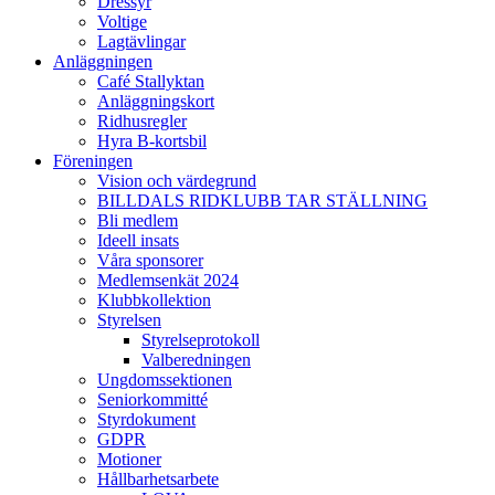
Dressyr
Voltige
Lagtävlingar
Anläggningen
Café Stallyktan
Anläggningskort
Ridhusregler
Hyra B-kortsbil
Föreningen
Vision och värdegrund
BILLDALS RIDKLUBB TAR STÄLLNING
Bli medlem
Ideell insats
Våra sponsorer
Medlemsenkät 2024
Klubbkollektion
Styrelsen
Styrelseprotokoll
Valberedningen
Ungdomssektionen
Seniorkommitté
Styrdokument
GDPR
Motioner
Hållbarhetsarbete