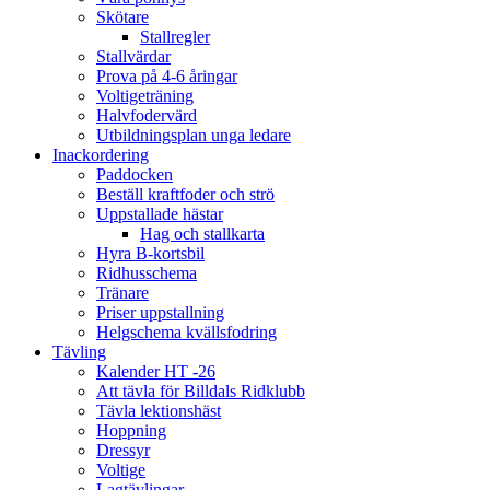
Skötare
Stallregler
Stallvärdar
Prova på 4-6 åringar
Voltigeträning
Halvfodervärd
Utbildningsplan unga ledare
Inackordering
Paddocken
Beställ kraftfoder och strö
Uppstallade hästar
Hag och stallkarta
Hyra B-kortsbil
Ridhusschema
Tränare
Priser uppstallning
Helgschema kvällsfodring
Tävling
Kalender HT -26
Att tävla för Billdals Ridklubb
Tävla lektionshäst
Hoppning
Dressyr
Voltige
Lagtävlingar