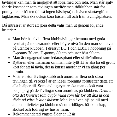
tävlingar kan man få möjlighet att följa med och rida. Man står själv
för de kostnader som tävlingen medför men ridklubben står för
ponnyn eller hästen (alltså ingen hästhyra) och även startavgiften i
lagklassen. Man ska också köra hästen till och från tävlingsplatsen.
Då intresset är stort att göra detta väljs man ut genom följande
kriterier:
Man bör ha tävlat flera klubbtävlingar hemma med goda
resultat på motsvarande eller högre nivå än den man ska tävla
på utanför klubben. I dressyr LC:1 och LB:1, i hoppning på
C-ponny 70 cm, D-ponny 80 cm och stor häst 90 cm
Man är engagerad som ledaraspirant eller stallvärdinna
Ryttaren eller målsman om man inte fyllt 13 år ska ha ett grönt
kort för att få tävla, dessa kurser anordnar vi en gång per
termin.
Vi är en stor tävlingsklubb och anordnar flera och stora
tävlingar, då vi också är en ideell förening förutsätter detta att
alla hjälper till. Som tävlingsryttare ska man också vara
behjälplig på de tävlingar som anordnas på klubben.
Detta är
ofta det kriteriet som avgör vilka som får lov att åka ut och
tävla på våra lektionshästar.
Man kan även hjälpa till med
andra aktiviteter på klubben såsom ridläger, hästkunskap,
skötsel och fodring av hästar m.m.
Rekommenderad yngsta ålder är 12 år