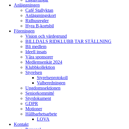
Anläggningen
Café Stallyktan
Anläggningskort
Ridhusregler
Hyra B-kortsbil
Föreningen
Vision och värdegrund
BILLDALS RIDKLUBB TAR STÄLLNING
Bli medlem
Ideell insats
Våra sponsorer
Medlemsenkät 2024
Klubbkollektion
Styrelsen
Styrelseprotokoll
Valberedningen
Ungdomssektionen
Seniorkommitté
Styrdokument
GDPR
Motioner
Hållbarhetsarbete
LOVA
Kontakt