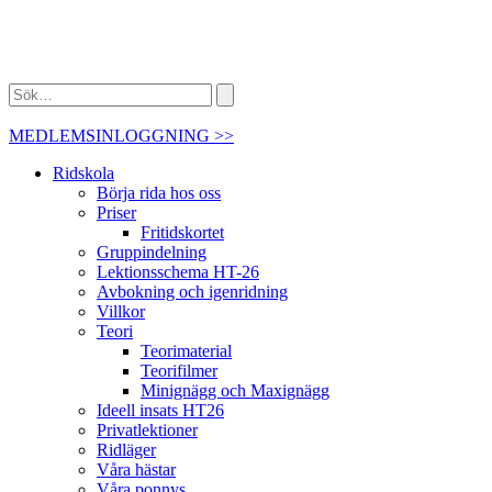
MEDLEMSINLOGGNING >>
Ridskola
Börja rida hos oss
Priser
Fritidskortet
Gruppindelning
Lektionsschema HT-26
Avbokning och igenridning
Villkor
Teori
Teorimaterial
Teorifilmer
Minignägg och Maxignägg
Ideell insats HT26
Privatlektioner
Ridläger
Våra hästar
Våra ponnys