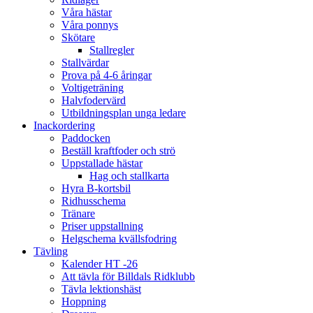
Våra hästar
Våra ponnys
Skötare
Stallregler
Stallvärdar
Prova på 4-6 åringar
Voltigeträning
Halvfodervärd
Utbildningsplan unga ledare
Inackordering
Paddocken
Beställ kraftfoder och strö
Uppstallade hästar
Hag och stallkarta
Hyra B-kortsbil
Ridhusschema
Tränare
Priser uppstallning
Helgschema kvällsfodring
Tävling
Kalender HT -26
Att tävla för Billdals Ridklubb
Tävla lektionshäst
Hoppning