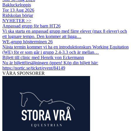
Bakluckeloppis
Tor 13 Aug 2026
Ridskolan börjar
NYHETER >>
Anpassad grupp för barn HT26
Vi ska starta en anpassad grupp med färre elever (max 8 elever) och
ett lugnare tempo. Den kommer att ligga…
WE-grupp höstterminen 26
Nästa termin kommer vi ha en introduktionskurs Working Equitation
(WE) för er som går i grupp 2.4-3.3 och är mellan…
Biljett till clinic med Henrik von Eckermann
Nu är biljettförsäljningen öppen! Köp din biljett här:
https://nortic.se/ticket/event/84149
VÅRA SPONSORER