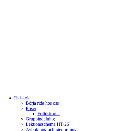
Ridskola
Börja rida hos oss
Priser
Fritidskortet
Gruppindelning
Lektionsschema HT-26
Avbokning och igenridning