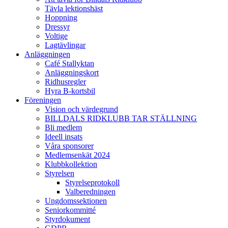
Tävla lektionshäst
Hoppning
Dressyr
Voltige
Lagtävlingar
Anläggningen
Café Stallyktan
Anläggningskort
Ridhusregler
Hyra B-kortsbil
Föreningen
Vision och värdegrund
BILLDALS RIDKLUBB TAR STÄLLNING
Bli medlem
Ideell insats
Våra sponsorer
Medlemsenkät 2024
Klubbkollektion
Styrelsen
Styrelseprotokoll
Valberedningen
Ungdomssektionen
Seniorkommitté
Styrdokument