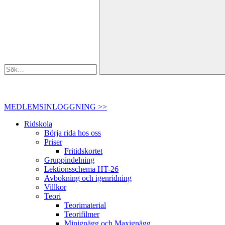
MEDLEMSINLOGGNING >>
Ridskola
Börja rida hos oss
Priser
Fritidskortet
Gruppindelning
Lektionsschema HT-26
Avbokning och igenridning
Villkor
Teori
Teorimaterial
Teorifilmer
Minignägg och Maxignägg