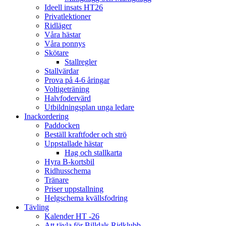
Ideell insats HT26
Privatlektioner
Ridläger
Våra hästar
Våra ponnys
Skötare
Stallregler
Stallvärdar
Prova på 4-6 åringar
Voltigeträning
Halvfodervärd
Utbildningsplan unga ledare
Inackordering
Paddocken
Beställ kraftfoder och strö
Uppstallade hästar
Hag och stallkarta
Hyra B-kortsbil
Ridhusschema
Tränare
Priser uppstallning
Helgschema kvällsfodring
Tävling
Kalender HT -26
Att tävla för Billdals Ridklubb