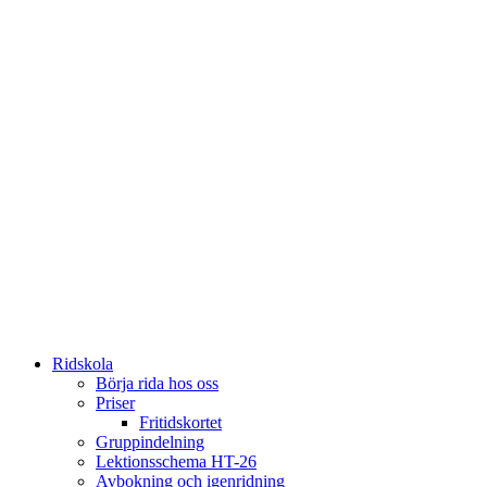
Ridskola
Börja rida hos oss
Priser
Fritidskortet
Gruppindelning
Lektionsschema HT-26
Avbokning och igenridning