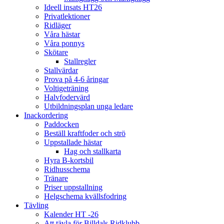
Ideell insats HT26
Privatlektioner
Ridläger
Våra hästar
Våra ponnys
Skötare
Stallregler
Stallvärdar
Prova på 4-6 åringar
Voltigeträning
Halvfodervärd
Utbildningsplan unga ledare
Inackordering
Paddocken
Beställ kraftfoder och strö
Uppstallade hästar
Hag och stallkarta
Hyra B-kortsbil
Ridhusschema
Tränare
Priser uppstallning
Helgschema kvällsfodring
Tävling
Kalender HT -26
Att tävla för Billdals Ridklubb