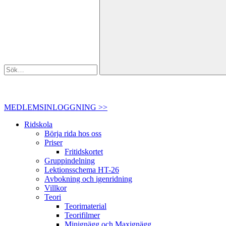
MEDLEMSINLOGGNING >>
Ridskola
Börja rida hos oss
Priser
Fritidskortet
Gruppindelning
Lektionsschema HT-26
Avbokning och igenridning
Villkor
Teori
Teorimaterial
Teorifilmer
Minignägg och Maxignägg