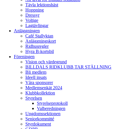
Tävla lektionshäst
Hoppning
Dressyr
Voltige
Lagtävlingar
Anläggningen
Café Stallyktan
Anläggningskort
Ridhusregler
Hyra B-kortsbil
Föreningen
Vision och värdegrund
BILLDALS RIDKLUBB TAR STÄLLNING
Bli medlem
Ideell insats
Våra sponsorer
Medlemsenkät 2024
Klubbkollektion
Styrelsen
Styrelseprotokoll
Valberedningen
Ungdomssektionen
Seniorkommitté
Styrdokument