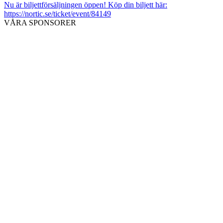
Nu är biljettförsäljningen öppen! Köp din biljett här:
https://nortic.se/ticket/event/84149
VÅRA SPONSORER