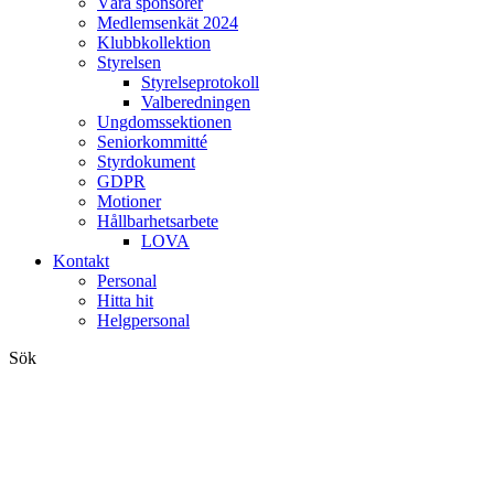
Våra sponsorer
Medlemsenkät 2024
Klubbkollektion
Styrelsen
Styrelseprotokoll
Valberedningen
Ungdomssektionen
Seniorkommitté
Styrdokument
GDPR
Motioner
Hållbarhetsarbete
LOVA
Kontakt
Personal
Hitta hit
Helgpersonal
Sök