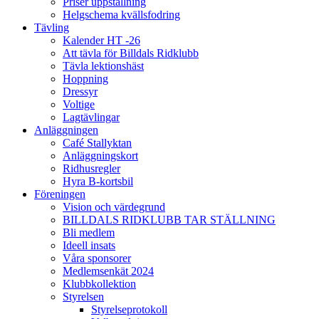
Priser uppstallning
Helgschema kvällsfodring
Tävling
Kalender HT -26
Att tävla för Billdals Ridklubb
Tävla lektionshäst
Hoppning
Dressyr
Voltige
Lagtävlingar
Anläggningen
Café Stallyktan
Anläggningskort
Ridhusregler
Hyra B-kortsbil
Föreningen
Vision och värdegrund
BILLDALS RIDKLUBB TAR STÄLLNING
Bli medlem
Ideell insats
Våra sponsorer
Medlemsenkät 2024
Klubbkollektion
Styrelsen
Styrelseprotokoll