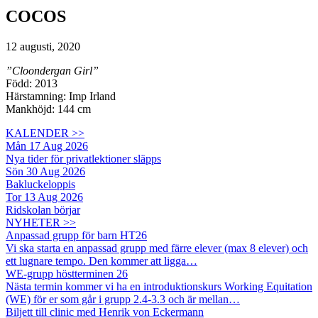
COCOS
12 augusti, 2020
”Cloondergan Girl”
Född: 2013
Härstamning: Imp Irland
Mankhöjd: 144 cm
KALENDER >>
Mån 17 Aug 2026
Nya tider för privatlektioner släpps
Sön 30 Aug 2026
Bakluckeloppis
Tor 13 Aug 2026
Ridskolan börjar
NYHETER >>
Anpassad grupp för barn HT26
Vi ska starta en anpassad grupp med färre elever (max 8 elever) och
ett lugnare tempo. Den kommer att ligga…
WE-grupp höstterminen 26
Nästa termin kommer vi ha en introduktionskurs Working Equitation
(WE) för er som går i grupp 2.4-3.3 och är mellan…
Biljett till clinic med Henrik von Eckermann