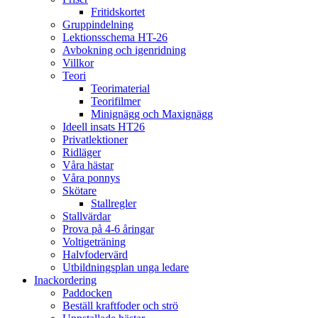
Fritidskortet
Gruppindelning
Lektionsschema HT-26
Avbokning och igenridning
Villkor
Teori
Teorimaterial
Teorifilmer
Minignägg och Maxignägg
Ideell insats HT26
Privatlektioner
Ridläger
Våra hästar
Våra ponnys
Skötare
Stallregler
Stallvärdar
Prova på 4-6 åringar
Voltigeträning
Halvfodervärd
Utbildningsplan unga ledare
Inackordering
Paddocken
Beställ kraftfoder och strö