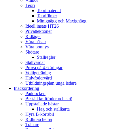
Villkor
Teori
Teorimaterial
Teorifilmer
Minignägg och Maxignägg
Ideell insats HT26
Privatlektioner
Ridläger
Våra hästar
Våra ponnys
Skötare
Stallregler
Stallvärdar
Prova på 4-6 åringar
Voltigeträning
Halvfodervärd
Utbildningsplan unga ledare
Inackordering
Paddocken
Beställ kraftfoder och strö
Uppstallade hästar
Hag och stallkarta
Hyra B-kortsbil
Ridhusschema
Tränare