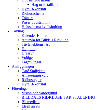
Uppstallade hästar
Hag och stallkarta
Hyra B-kortsbil
Ridhusschema
Tränare
Priser uppstallning
Helgschema kvällsfodring
Tävling
Kalender HT -26
Att tävla för Billdals Ridklubb
Tävla lektionshäst
Hoppning
Dressyr
Voltige
Lagtävlingar
Anläggningen
Café Stallyktan
Anläggningskort
Ridhusregler
Hyra B-kortsbil
Föreningen
Vision och värdegrund
BILLDALS RIDKLUBB TAR STÄLLNING
Bli medlem
Ideell insats