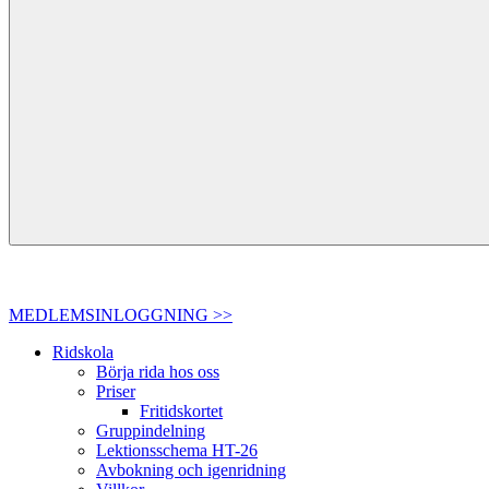
MEDLEMSINLOGGNING >>
Ridskola
Börja rida hos oss
Priser
Fritidskortet
Gruppindelning
Lektionsschema HT-26
Avbokning och igenridning