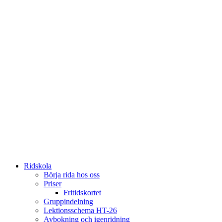
Ridskola
Börja rida hos oss
Priser
Fritidskortet
Gruppindelning
Lektionsschema HT-26
Avbokning och igenridning