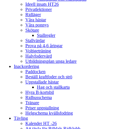
Ideell insats HT26
Privatlektioner
Ridläger
Våra hästar
Våra ponnys
Skötare
Stallregler
Stallvärdar
Prova på 4-6 åringar
Voltigeträning
Halvfodervärd
Utbildningsplan unga ledare
Inackordering
Paddocken
Beställ kraftfoder och strö
Uppstallade hästar
Hag och stallkarta
Hyra B-kortsbil
Ridhusschema
Tränare
Priser uppstallning
Helgschema kvällsfodring
Tävling
Kalender HT -26
Att tävla för Billdals Ridklubb