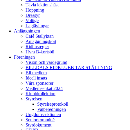
Tävla lektionshäst
Hoppning
Dressyr
Voltige
Lagtävlingar
Anläggningen
Café Stallyktan
Anläggningskort
Ridhusregler
Hyra B-kortsbil
Föreningen
Vision och värdegrund
BILLDALS RIDKLUBB TAR STÄLLNING
Bli medlem
Ideell insats
Våra sponsorer
Medlemsenkät 2024
Klubbkollektion
Styrelsen
Styrelseprotokoll
Valberedningen
Ungdomssektionen
Seniorkommitté
Styrdokument