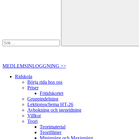
MEDLEMSINLOGGNING >>
Ridskola
Börja rida hos oss
Priser
Fritidskortet
Gruppindelning
Lektionsschema HT-26
Avbokning och igenridning
Villkor
Teori
Teorimaterial
Teorifilmer
Minignägg och Maxignägg