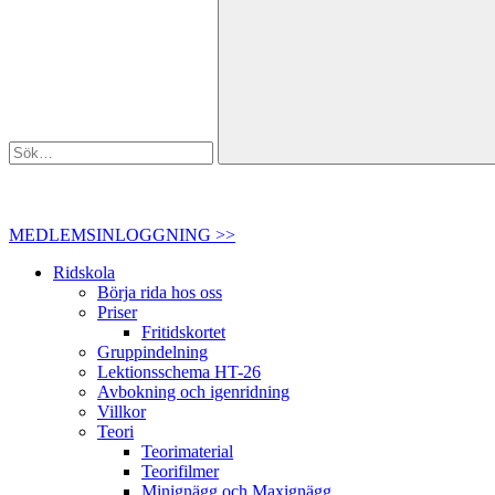
MEDLEMSINLOGGNING >>
Ridskola
Börja rida hos oss
Priser
Fritidskortet
Gruppindelning
Lektionsschema HT-26
Avbokning och igenridning
Villkor
Teori
Teorimaterial
Teorifilmer
Minignägg och Maxignägg