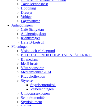
Tävla lektionshäst
Hoppning
Dressyr
Voltige
Lagtävlingar
Anläggningen
Café Stallyktan
Anläggningskort
Ridhusregler
Hyra B-kortsbil
Föreningen
Vision och värdegrund
BILLDALS RIDKLUBB TAR STÄLLNING
Bli medlem
Ideell insats
Våra sponsorer
Medlemsenkät 2024
Klubbkollektion
Styrelsen
Styrelseprotokoll
Valberedningen
Ungdomssektionen
Seniorkommitté
Styrdokument