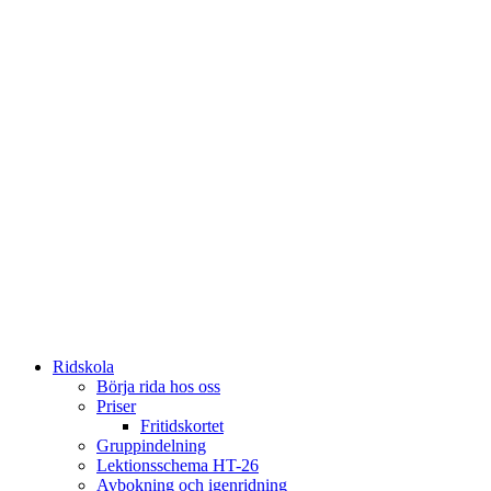
Ridskola
Börja rida hos oss
Priser
Fritidskortet
Gruppindelning
Lektionsschema HT-26
Avbokning och igenridning