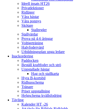
Ideell insats HT26
Privatlektioner
Ridläger
Våra hästar
Våra ponnys
Skötare
Stallregler
Stallvärdar
Prova på 4-6 åringar
Voltigeträning
Halvfodervärd
Utbildningsplan unga ledare
Inackordering
Paddocken
Beställ kraftfoder och strö
Uppstallade hästar
Hag och stallkarta
Hyra B-kortsbil
Ridhusschema
Tränare
Priser uppstallning
Helgschema kvällsfodring
Tävling
Kalender HT -26
Att tävla för Billdals Ridklubb