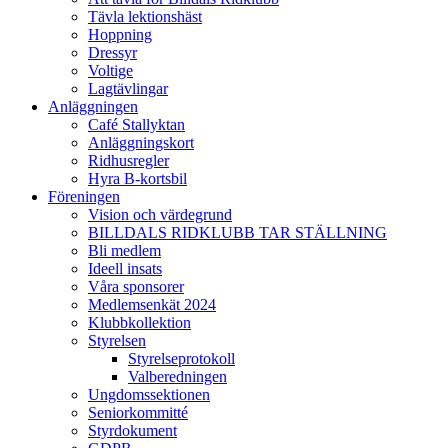
Tävla lektionshäst
Hoppning
Dressyr
Voltige
Lagtävlingar
Anläggningen
Café Stallyktan
Anläggningskort
Ridhusregler
Hyra B-kortsbil
Föreningen
Vision och värdegrund
BILLDALS RIDKLUBB TAR STÄLLNING
Bli medlem
Ideell insats
Våra sponsorer
Medlemsenkät 2024
Klubbkollektion
Styrelsen
Styrelseprotokoll
Valberedningen
Ungdomssektionen
Seniorkommitté
Styrdokument