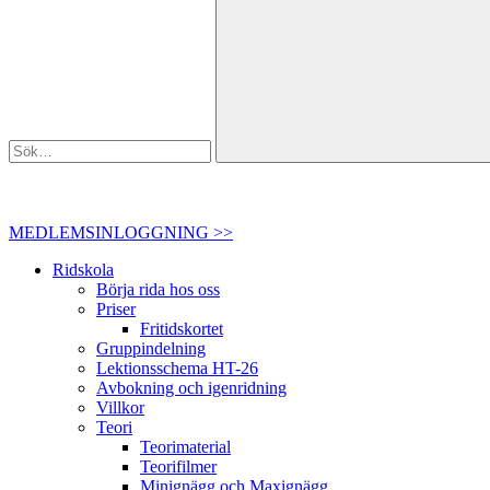
MEDLEMSINLOGGNING >>
Ridskola
Börja rida hos oss
Priser
Fritidskortet
Gruppindelning
Lektionsschema HT-26
Avbokning och igenridning
Villkor
Teori
Teorimaterial
Teorifilmer
Minignägg och Maxignägg