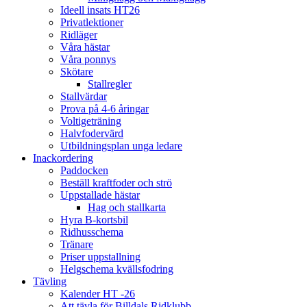
Ideell insats HT26
Privatlektioner
Ridläger
Våra hästar
Våra ponnys
Skötare
Stallregler
Stallvärdar
Prova på 4-6 åringar
Voltigeträning
Halvfodervärd
Utbildningsplan unga ledare
Inackordering
Paddocken
Beställ kraftfoder och strö
Uppstallade hästar
Hag och stallkarta
Hyra B-kortsbil
Ridhusschema
Tränare
Priser uppstallning
Helgschema kvällsfodring
Tävling
Kalender HT -26
Att tävla för Billdals Ridklubb