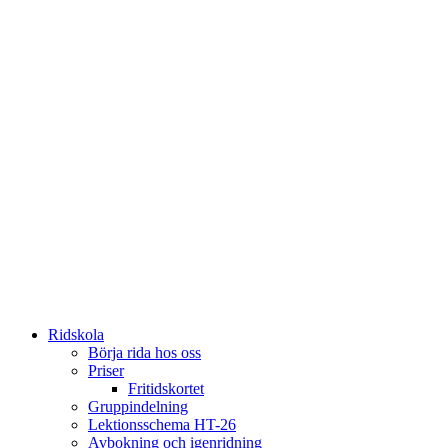
Ridskola
Börja rida hos oss
Priser
Fritidskortet
Gruppindelning
Lektionsschema HT-26
Avbokning och igenridning