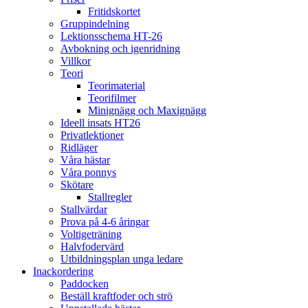
Fritidskortet
Gruppindelning
Lektionsschema HT-26
Avbokning och igenridning
Villkor
Teori
Teorimaterial
Teorifilmer
Minignägg och Maxignägg
Ideell insats HT26
Privatlektioner
Ridläger
Våra hästar
Våra ponnys
Skötare
Stallregler
Stallvärdar
Prova på 4-6 åringar
Voltigeträning
Halvfodervärd
Utbildningsplan unga ledare
Inackordering
Paddocken
Beställ kraftfoder och strö