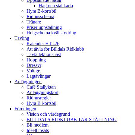
Uppstallade hästar
Hag och stallkarta
Hyra B-kortsbil
Ridhusschema
Tränare
Priser uppstallning
Helgschema kvällsfodring
Tävling
Kalender HT -26
Att tävla för Billdals Ridklubb
Tävla lektionshäst
Hoppning
Dressyr
Voltige
Lagtävlingar
Anläggningen
Café Stallyktan
Anläggningskort
Ridhusregler
Hyra B-kortsbil
Föreningen
Vision och värdegrund
BILLDALS RIDKLUBB TAR STÄLLNING
Bli medlem
Ideell insats