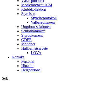
Våra sponsorer
Medlemsenkät 2024
Klubbkollektion
Styrelsen
Styrelseprotokoll
Valberedningen
Ungdomssektionen
Seniorkommitté
Styrdokument
GDPR
Motioner
Hållbarhetsarbete
LOVA
Kontakt
Personal
Hitta hit
Helgpersonal
Sök