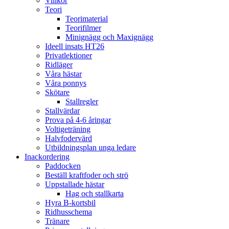
Villkor
Teori
Teorimaterial
Teorifilmer
Minignägg och Maxignägg
Ideell insats HT26
Privatlektioner
Ridläger
Våra hästar
Våra ponnys
Skötare
Stallregler
Stallvärdar
Prova på 4-6 åringar
Voltigeträning
Halvfodervärd
Utbildningsplan unga ledare
Inackordering
Paddocken
Beställ kraftfoder och strö
Uppstallade hästar
Hag och stallkarta
Hyra B-kortsbil
Ridhusschema
Tränare