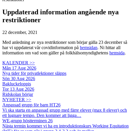
Uppdaterad information angående nya
restriktioner
22 december, 2021
Med anledning av nya restriktioner som börjar gälla 23 december så
har vi uppdaterat vår covidinformation på
hemsidan
. Ni hittar all
information om vad som gäller på folkhälsomyndighetens
hemsida
.
KALENDER >>
Mån 17 Aug 2026
Nya tider för privatlektioner släpps
Sön 30 Aug 2026
Bakluckeloppis
Tor 13 Aug 2026
Ridskolan börjar
NYHETER >>
Anpassad grupp för barn HT26
Vi ska starta en anpassad grupp med färre elever (max 8 elever) och
ett lugnare tempo. Den kommer att ligga…
WE-grupp höstterminen 26
Nästa termin kommer vi ha en introduktionskurs Working Equitation