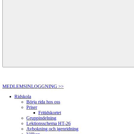
MEDLEMSINLOGGNING >>
Ridskola
Börja rida hos oss
Priser
Fritidskortet
Gruppindelning
Lektionsschema HT-26
Avbokning och igenridning