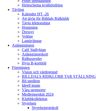
Priser uppstallning
Helgschema kvällsfodring
Tävling
Kalender HT -26
Att tävla för Billdals Ridklubb
Tävla lektionshäst
Hoppning
Dressyr
Voltige
Lagtävlingar
Anläggningen
Café Stallyktan
Anläggningskort
Ridhusregler
Hyra B-kortsbil
Föreningen
Vision och värdegrund
BILLDALS RIDKLUBB TAR STÄLLNING
Bli medlem
Ideell insats
Våra sponsorer
Medlemsenkät 2024
Klubbkollektion
Styrelsen
Styrelseprotokoll