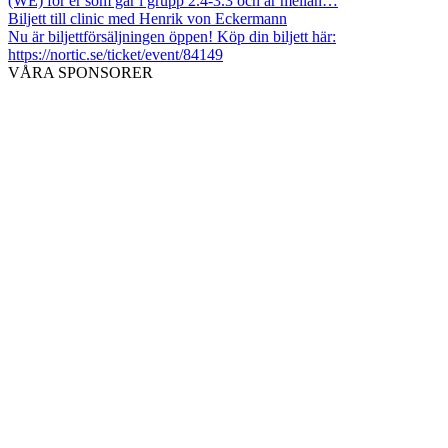
(WE) för er som går i grupp 2.4-3.3 och är mellan…
Biljett till clinic med Henrik von Eckermann
Nu är biljettförsäljningen öppen! Köp din biljett här:
https://nortic.se/ticket/event/84149
VÅRA SPONSORER