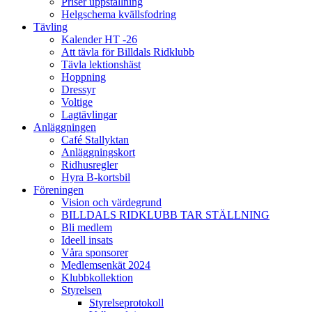
Priser uppstallning
Helgschema kvällsfodring
Tävling
Kalender HT -26
Att tävla för Billdals Ridklubb
Tävla lektionshäst
Hoppning
Dressyr
Voltige
Lagtävlingar
Anläggningen
Café Stallyktan
Anläggningskort
Ridhusregler
Hyra B-kortsbil
Föreningen
Vision och värdegrund
BILLDALS RIDKLUBB TAR STÄLLNING
Bli medlem
Ideell insats
Våra sponsorer
Medlemsenkät 2024
Klubbkollektion
Styrelsen
Styrelseprotokoll