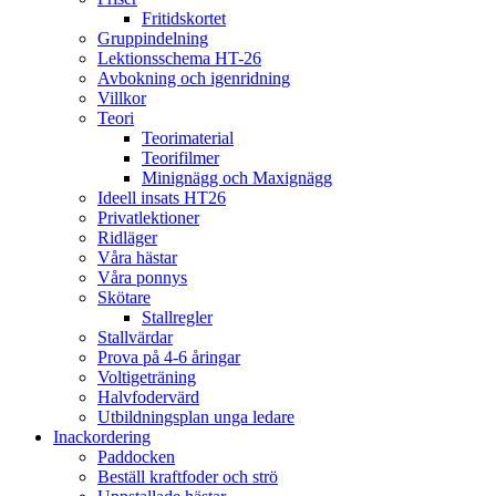
Fritidskortet
Gruppindelning
Lektionsschema HT-26
Avbokning och igenridning
Villkor
Teori
Teorimaterial
Teorifilmer
Minignägg och Maxignägg
Ideell insats HT26
Privatlektioner
Ridläger
Våra hästar
Våra ponnys
Skötare
Stallregler
Stallvärdar
Prova på 4-6 åringar
Voltigeträning
Halvfodervärd
Utbildningsplan unga ledare
Inackordering
Paddocken
Beställ kraftfoder och strö