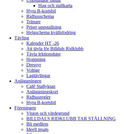
Uppstallade hästar
Hag och stallkarta
Hyra B-kortsbil
Ridhusschema
Tränare
Priser uppstallning
Helgschema kvällsfodring
Tävling
Kalender HT -26
Att tävla för Billdals Ridklubb
Tävla lektionshäst
Hoppning
Dressyr
Voltige
Lagtävlingar
Anläggningen
Café Stallyktan
Anläggningskort
Ridhusregler
Hyra B-kortsbil
Föreningen
Vision och värdegrund
BILLDALS RIDKLUBB TAR STÄLLNING
Bli medlem
Ideell insats