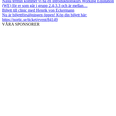
Nästa termin kommer vi ha en introduktionskurs Working Equitation
(WE) för er som går i grupp 2.4-3.3 och är mellan…
Biljett till clinic med Henrik von Eckermann
Nu är biljettförsäljningen öppen! Köp din biljett här:
https://nortic.se/ticket/event/84149
VÅRA SPONSORER