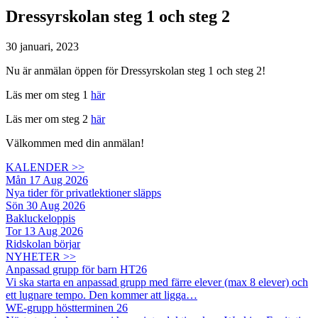
Dressyrskolan steg 1 och steg 2
30 januari, 2023
Nu är anmälan öppen för Dressyrskolan steg 1 och steg 2!
Läs mer om steg 1
här
Läs mer om steg 2
här
Välkommen med din anmälan!
KALENDER >>
Mån 17 Aug 2026
Nya tider för privatlektioner släpps
Sön 30 Aug 2026
Bakluckeloppis
Tor 13 Aug 2026
Ridskolan börjar
NYHETER >>
Anpassad grupp för barn HT26
Vi ska starta en anpassad grupp med färre elever (max 8 elever) och
ett lugnare tempo. Den kommer att ligga…
WE-grupp höstterminen 26