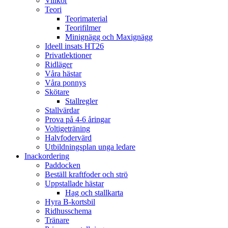
Villkor
Teori
Teorimaterial
Teorifilmer
Minignägg och Maxignägg
Ideell insats HT26
Privatlektioner
Ridläger
Våra hästar
Våra ponnys
Skötare
Stallregler
Stallvärdar
Prova på 4-6 åringar
Voltigeträning
Halvfodervärd
Utbildningsplan unga ledare
Inackordering
Paddocken
Beställ kraftfoder och strö
Uppstallade hästar
Hag och stallkarta
Hyra B-kortsbil
Ridhusschema
Tränare