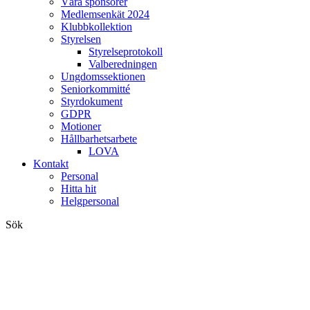
Våra sponsorer
Medlemsenkät 2024
Klubbkollektion
Styrelsen
Styrelseprotokoll
Valberedningen
Ungdomssektionen
Seniorkommitté
Styrdokument
GDPR
Motioner
Hållbarhetsarbete
LOVA
Kontakt
Personal
Hitta hit
Helgpersonal
Sök